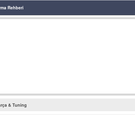
rma Rehberi
rça & Tuning